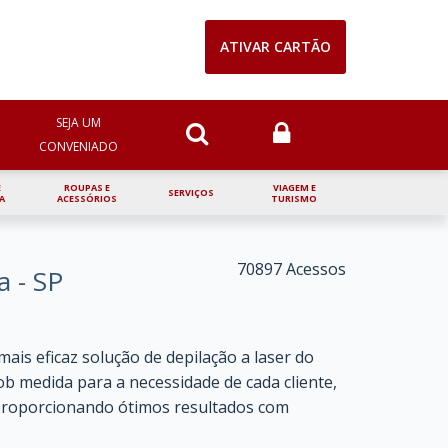
ATIVAR CARTÃO
NIOS
SEJA UM CONVENIADO
TENHA SEU CLUBE
SEJA UM
CONVENIADO
E
ROUPAS E
VIAGEM E
SERVIÇOS
A
ACESSÓRIOS
TURISMO
70897 Acessos
a - SP
ais eficaz solução de depilação a laser do
b medida para a necessidade de cada cliente,
, proporcionando ótimos resultados com