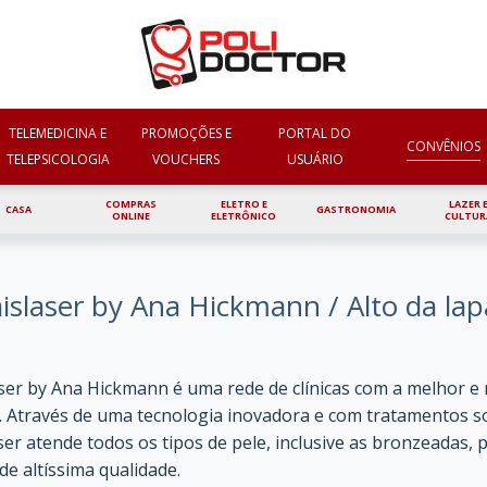
INÍCIO
QUEM SOMOS
CONVÊ
TELEMEDICINA E
PROMOÇÕES E
PORTAL DO
CONVÊNIOS
TELEPSICOLOGIA
VOUCHERS
USUÁRIO
COMPRAS
ELETRO E
LAZER 
CASA
GASTRONOMIA
ONLINE
ELETRÔNICO
CULTUR
islaser by Ana Hickmann / Alto da lap
ser by Ana Hickmann é uma rede de clínicas com a melhor e m
 Através de uma tecnologia inovadora e com tratamentos so
ser atende todos os tipos de pele, inclusive as bronzeadas
de altíssima qualidade.